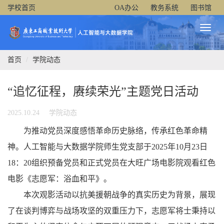
学校首页
OA办公
教务系统
图书馆
Toggl
Naviga
首页
学院动态
“追忆征程，赓续荣光”主题党日活动
2025.10.24
学院动态
为推动党员深度感悟革命历史脉络，传承红色革命精
神。人工智能与大数据学院师生党支部于2025年10月23日
18：20组织预备党员和正式党员在大旺广场电影院观看红色
电影《志愿军：浴血和平》。
本次观影活动以抗美援朝战争的真实历史为背景，展现
了在谈判博弈与战场攻坚的双重压力下，志愿军将士秉持以