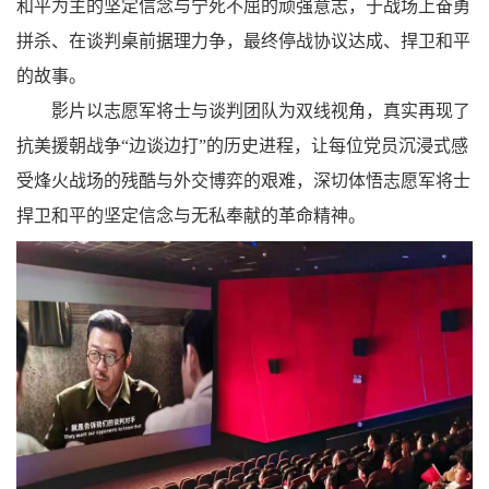
和平为主的坚定信念与宁死不屈的顽强意志，于战场上奋勇
拼杀、在谈判桌前据理力争，最终停战协议达成、捍卫和平
的故事。
影片以志愿军将士与谈判团队为双线视角，真实再现了
抗美援朝战争“边谈边打”的历史进程，让每位党员沉浸式感
受烽火战场的残酷与外交博弈的艰难，深切体悟志愿军将士
捍卫和平的坚定信念与无私奉献的革命精神。