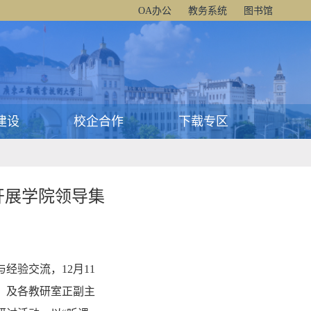
OA办公
教务系统
图书馆
建设
校企合作
下载专区
开展学院领导集
验交流，12月11
，及各教研室正副主