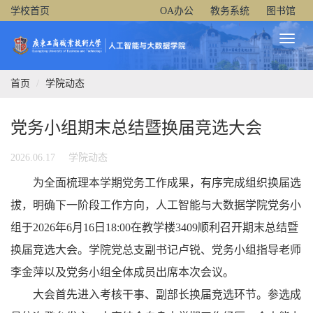
学校首页
OA办公
教务系统
图书馆
Toggl
Naviga
首页
学院动态
党务小组期末总结暨换届竞选大会
2026.06.17
学院动态
为全面梳理本学期党务工作成果，有序完成组织换届选
拔，明确下一阶段工作方向，人工智能与大数据学院党务小
组于2026年6月16日18:00在教学楼3409顺利召开期末总结暨
换届竞选大会。学院党总支副书记卢锐、党务小组指导老师
李金萍以及党务小组全体成员出席本次会议。
大会首先进入考核干事、副部长换届竞选环节。参选成